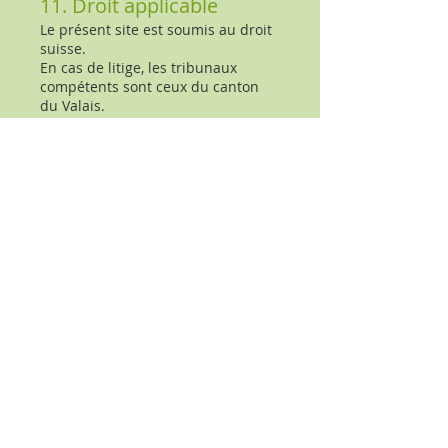
11. Droit applicable
Le présent site est soumis au droit
suisse.
En cas de litige, les tribunaux
compétents sont ceux du canton
du Valais.
👉 “Les contenus proposés dans le
livre relèvent d’une démarche
personnelle et ne constituent ni un
avis médical, juridique ou
professionnel.
Mentions légales
Politique en matière de cookies
Politique de confidentialité
Conditions d'utilisation
© 2035 par Steve & Magali. Créé avec
Wix.com